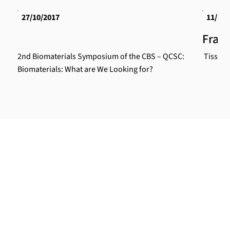
27/10/2017
11/10/
Franc
2nd Biomaterials Symposium of the CBS – QCSC:
Tissuegr
Biomaterials: What are We Looking for?